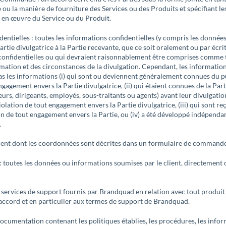
 ou la manière de fourniture des Services ou des Produits et spécifiant le
 en œuvre du Service ou du Produit.
entielles : toutes les informations confidentielles (y compris les donnée
artie divulgatrice à la Partie recevante, que ce soit oralement ou par écrit
nfidentielles ou qui devraient raisonnablement être comprises comme t
rmation et des circonstances de la divulgation. Cependant, les information
 les informations (i) qui sont ou deviennent généralement connues du p
ngagement envers la Partie divulgatrice, (ii) qui étaient connues de la Part
urs, dirigeants, employés, sous-traitants ou agents) avant leur divulgation
iolation de tout engagement envers la Partie divulgatrice, (iii) qui sont re
ion de tout engagement envers la Partie, ou (iv) a été développé indépend
.
 client dont les coordonnées sont décrites dans un formulaire de commande
: toutes les données ou informations soumises par le client, directement 
es services de support fournis par Brandquad en relation avec tout produi
ccord et en particulier aux termes de support de Brandquad.
cumentation contenant les politiques établies, les procédures, les infor