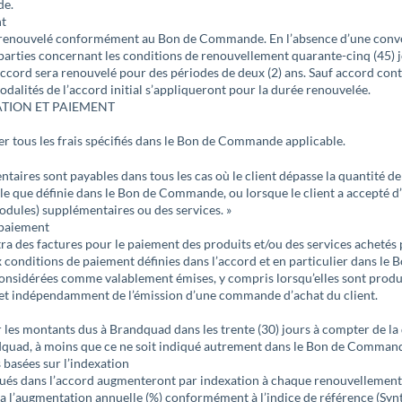
de.
nt
e renouvelé conformément au Bon de Commande. En l’absence d’une conve
 parties concernant les conditions de renouvellement quarante-cinq (45) jo
l’accord sera renouvelé pour des périodes de deux (2) ans. Sauf accord contr
odalités de l’accord initial s’appliqueront pour la durée renouvelée.
ATION ET PAIEMENT
yer tous les frais spécifiés dans le Bon de Commande applicable.
taires sont payables dans tous les cas où le client dépasse la quantité d
le que définie dans le Bon de Commande, ou lorsque le client a accepté d
odules) supplémentaires ou des services. »
 paiement
a des factures pour le paiement des produits et/ou des services achetés p
onditions de paiement définies dans l’accord et en particulier dans l
considérées comme valablement émises, y compris lorsqu’elles sont produ
et indépendamment de l’émission d’une commande d’achat du client.
r les montants dus à Brandquad dans les trente (30) jours à compter de la
dquad, à moins que ce ne soit indiqué autrement dans le Bon de Command
basées sur l’indexation
iqués dans l’accord augmenteront par indexation à chaque renouvellement 
a l’augmentation annuelle (%) conformément à l’indice de référence (Sy