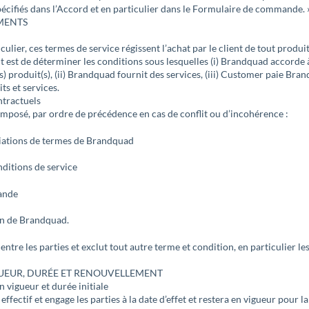
pécifiés dans l’Accord et en particulier dans le Formulaire de commande. 
MENTS
iculier, ces termes de service régissent l’achat par le client de tout produi
 est de déterminer les conditions sous lesquelles (i) Brandquad accorde
(es) produit(s), (ii) Brandquad fournit des services, (iii) Customer paie Bran
ts et services.
tractuels
omposé, par ordre de précédence en cas de conflit ou d’incohérence :
viations de termes de Brandquad
nditions de service
ande
n de Brandquad.
l entre les parties et exclut tout autre terme et condition, en particulier l
GUEUR, DURÉE ET RENOUVELLEMENT
n vigueur et durée initiale
effectif et engage les parties à la date d’effet et restera en vigueur pour l