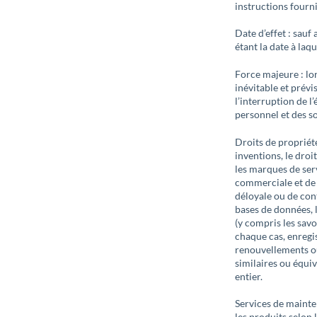
instructions fourni
Date d’effet : sauf
étant la date à laqu
Force majeure : lo
inévitable et prévi
l’interruption de l
personnel et des s
Droits de propriété 
inventions, le droi
les marques de ser
commerciale et de 
déloyale ou de contr
bases de données, l
(y compris les savo
chaque cas, enregis
renouvellements ou 
similaires ou équi
entier.
Services de mainten
les produits selon 