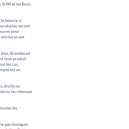
es SOW et les Bons
’échéance, à
moratoires seront
esures pour
s encourus par
ou plus, Brandquad
nt tout produit
us les cas,
ompte est en
s, droits ou
tée ou les retenues
toutes les
 ne pas divulguer,