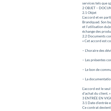
services tels que s
2 OBJET – DOCU
2.1 Objet
L’accord et en part
Brandquad. Son but
et l’utilisation du
échange des produi
2.2 Documents con
« Cet accord est c
– L’horaire des dé
– Les présentes co
– Le bon de comm
– La documentatio
L’accord est le seu
d’achat du client. »
3 ENTRÉE EN VI
3.1 Date d’entrée e
Ce contrat devient 