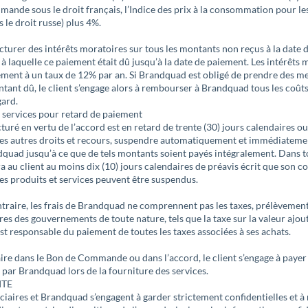
mande sous le droit français, l’Indice des prix à la consommation pour l
e droit russe) plus 4%.
turer des intérêts moratoires sur tous les montants non reçus à la date d
à laquelle ce paiement était dû jusqu’à la date de paiement. Les intérêts 
ment à un taux de 12% par an. Si Brandquad est obligé de prendre des m
tant dû, le client s’engage alors à rembourser à Brandquad tous les coût
gard.
 services pour retard de paiement
turé en vertu de l’accord est en retard de trente (30) jours calendaires 
 ses autres droits et recours, suspendre automatiquement et immédiateme
dquad jusqu’à ce que de tels montants soient payés intégralement. Dans to
au client au moins dix (10) jours calendaires de préavis écrit que son c
les produits et services peuvent être suspendus.
ntraire, les frais de Brandquad ne comprennent pas les taxes, prélèvement
res des gouvernements de toute nature, tels que la taxe sur la valeur ajou
est responsable du paiement de toutes les taxes associées à ses achats.
ire dans le Bon de Commande ou dans l’accord, le client s’engage à payer 
par Brandquad lors de la fourniture des services.
ITE
ficiaires et Brandquad s’engagent à garder strictement confidentielles et à