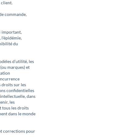
client.
re de commande,
i important,
, l’épidémie,
nibilité du
dèles d’utilité, les
s (ou marques) et
tation
concurrence
 droits sur les
ons confidentielles
intellectuelle, dans
nir, les
 tous les droits
oment dans le monde
et corrections pour