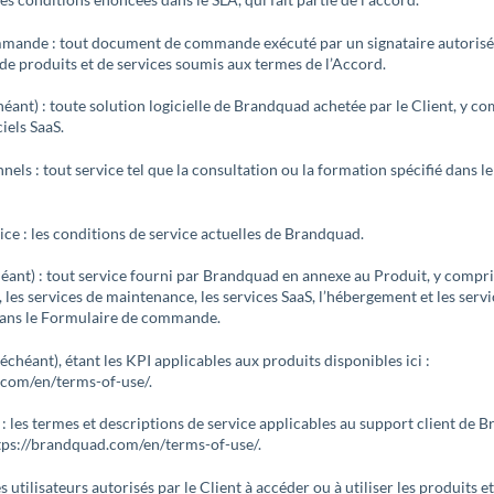
mande : tout document de commande exécuté par un signataire autorisé
 de produits et de services soumis aux termes de l’Accord.
héant) : toute solution logicielle de Brandquad achetée par le Client, y co
ciels SaaS.
nels : tout service tel que la consultation ou la formation spécifié dans l
ice : les conditions de service actuelles de Brandquad.
chéant) : tout service fourni par Brandquad en annexe au Produit, y compri
t, les services de maintenance, les services SaaS, l’hébergement et les serv
 dans le Formulaire de commande.
s échéant), étant les KPI applicables aux produits disponibles ici :
.com/en/terms-of-use/.
: les termes et descriptions de service applicables au support client de 
https://brandquad.com/en/terms-of-use/.
es utilisateurs autorisés par le Client à accéder ou à utiliser les produits et