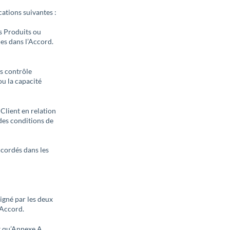
ications suivantes :
s Produits ou
es dans l’Accord.
us contrôle
ou la capacité
Client en relation
 des conditions de
ccordés dans les
igné par les deux
 Accord.
t qu’Annexe A,