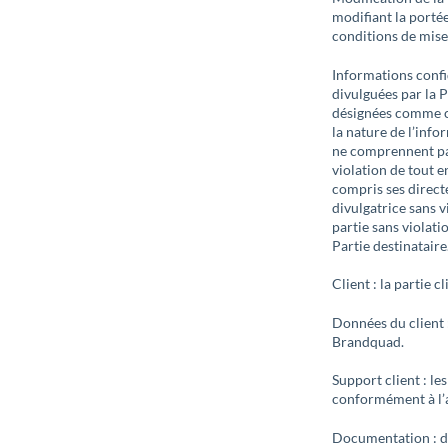
modifiant la portée
conditions de mise
Informations confid
divulguées par la P
désignées comme co
la nature de l’info
ne comprennent pas
violation de tout e
compris ses directe
divulgatrice sans v
partie sans violat
Partie destinataire
Client : la partie
Données du client 
Brandquad.
Support client : l
conformément à l’a
Documentation : do