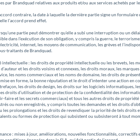
es par Brandquad relatives aux produits et/ou aux services achetés par le 
 accord contraire, la date à laquelle la dernière partie signe un formulai
elle l’accord prend effet.
rsqu’une partie peut démontrer qu’elle a subi une interruption ou un déla
sible dans l’exécution de son obligation, y compris la guerre, le terrorisme
’électricité, internet, les moyens de communication, les grèves et l’indispo
ous-traitants de Brandquad.
intellectuelle : les droits de propriété intellectuelle ou les brevets, les mo
t d’auteur et les droits voisins et connexes, les droits moraux, les marque
vice, les noms commerciaux et les noms de domaine, les droits de présen
mise en forme, la bonne réputation et le droit d’intenter une action en 
efaçon, les droits de design, les droits sur les logiciels informatiques, les
es droits d’utilisation et de protection de la confidentialité des informati
ir-faire et les secrets commerciaux) et tous les autres droits de propriété 
trés ou non enregistrés, y compris toutes les demandes et les droits d’obte
les prolongations et les droits de revendiquer la priorité de tels droits et
valents ou formes de protection qui subsistent ou subsisteront à tout m
ance : mises à jour, améliorations, nouvelles fonctionnalités, correctifs 
les conditions énoncées dans le SLA, qui fait partie de l’accord.