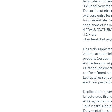
le bon de comman
3.2 Renouvelleme
L’accord peut êtr
expresse entre les
la durée initiale, 
conditions et les m
4 FRAIS, FACTUR
4.1 Frais
« Le client doit pa
Des frais supplémen
volume achetée tel
produits (ou des m
4.2 Facturation et
« Brandquad émettr
conformément aux c
Les factures sont 
électroniquement 
Le client doit paye
la facture de Bran
4.3 Augmentations 
Tous les frais ind
L’augmentation ser