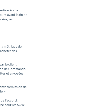
ntion écrite
urs avant la fin de
aire, les
e la métrique de
’acheter des
ar le client
e Bon de Commande.
ites et envoyées
 date d’émission de
e. »
de l’accord.
ntec pour les SOW