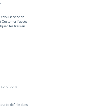
»
t et/ou service de
 à Customer l’accès
dquad les frais en
es conditions
a durée définie dans