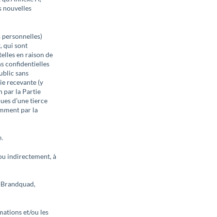
s nouvelles
s personnelles)
, qui sont
elles en raison de
s confidentielles
ublic sans
ie recevante (y
 par la Partie
çues d’une tierce
amment par la
.
ou indirectement, à
t Brandquad,
mations et/ou les