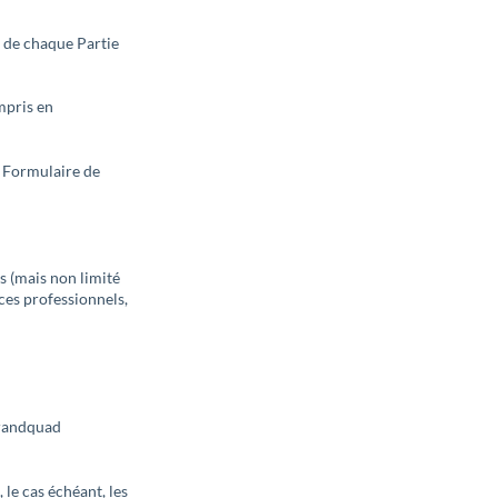
 de chaque Partie
mpris en
e Formulaire de
s (mais non limité
ices professionnels,
Brandquad
, le cas échéant, les