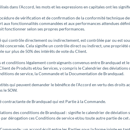
ilisés dans l’Accord, les mots et les expressions en capitales ont les signif
rocédure de vérification et de confirmation de la conformité technique de
rt aux fonctionnalités commandées et aux performances attendues défini
it fonctionner selon ses propres performances.
ité qui contrôle directement ou indirectement, est contrôlée par ou est so
é concernée. Cela signifie un contrôle direct ou indirect, une propriété 
le sur plus de 50% des intérêts de vote du Client.
s et conditions légalement contraignants convenus entre Brandquad et le 
 Client de Produits et/ou Services, y compris le Calendrier des déviations
nditions de service, la Commande et la Documentation de Brandquad.
entités qui peuvent demander le bénéfice de l’Accord en vertu des droits a
ns le SOW.
té contractante de Brandquad qui est Partie à la Commande.
ations des conditions de Brandquad : signifie le calendrier de déviation s
e par dérogation ces Conditions de service et/ou toute autre partie de cet
 Commande : un accord écrit entre les Parties sous la forme jointe en tan