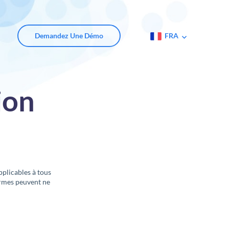
Demandez Une Démo
FRA
ion
plicables à tous
termes peuvent ne