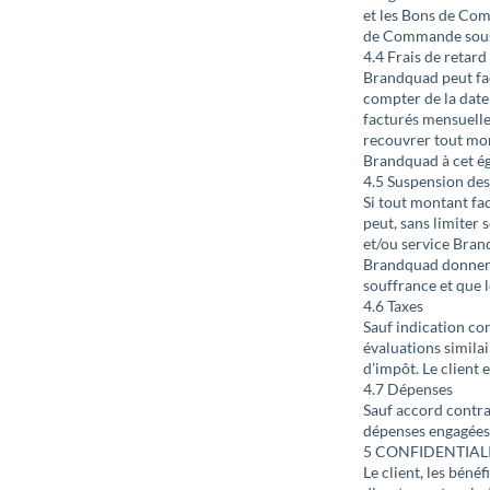
et les Bons de Com
de Commande sous l
4.4 Frais de retard
Brandquad peut fac
compter de la date 
facturés mensuelle
recouvrer tout mon
Brandquad à cet é
4.5 Suspension des
Si tout montant fac
peut, sans limiter
et/ou service Bran
Brandquad donnera 
souffrance et que 
4.6 Taxes
Sauf indication co
évaluations similai
d’impôt. Le client 
4.7 Dépenses
Sauf accord contra
dépenses engagées 
5 CONFIDENTIAL
Le client, les béné